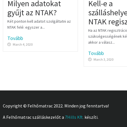
Milyen adatokat
Kell-e a
gyűjt az NTAK?
szálláshel
NTAK regisz
Két ponton kell adatot szolgáltatni az
NTAK felé: egyszer a...
Ha az NTAK regisztráci
szükségességének kér
Tovább
akkor a válasz...
March 4, 2020
Tovább
March 3, 2020
Copyright © Felhőmatrac 2022. Minden jog fenntartva!
A Felhőmatrac szálláskezelőt a
7Hills Kft.
készíti.