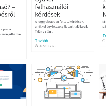
felhasználói
só? –
k
kérdések
pésről
N
A leggyakrabban feltett kérdések,
Mi
amikkel ügyfélszolgálatunk találkozik.
pá
 a piacon
Talán az Ön...
 áron juthatnak
T
Tovább
June 18, 2021