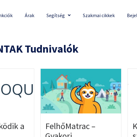
nkciók
Árak
Segítség
Szakmai cikkek
Beje
NTAK Tudnivalók
FelhőMatrac –
ödik a
K
Gyakori
s