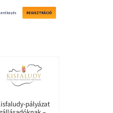
lentkezés
REGISZTRÁCIÓ
isfaludy-pályázat
zállásadóknak –