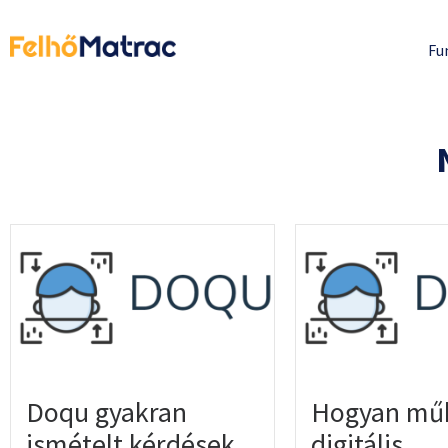
Fu
Doqu gyakran
Hogyan műk
ismételt kérdések
digitális