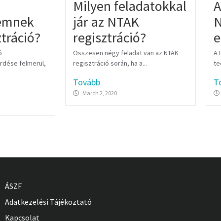
Milyen feladatokkal
A
yemnek
jár az NTAK
N
tráció?
regisztráció?
e
ó
Összesen négy feladat van az NTAK
A 
dése felmerül,
regisztráció során, ha a...
te
Tovább
T
March 2, 2020
ÁSZF
Adatkezelési Tájékoztató
Kapcsolat