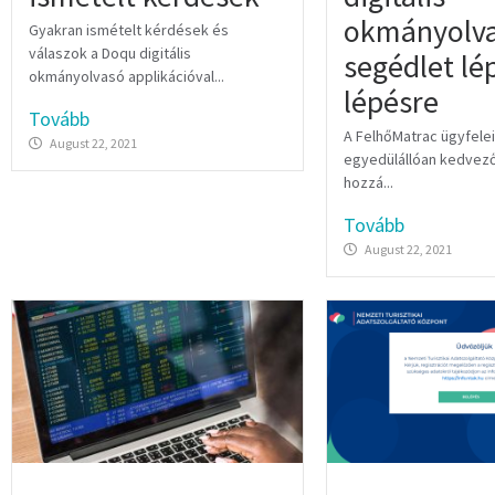
okmányolva
Gyakran ismételt kérdések és
válaszok a Doqu digitális
segédlet lé
okmányolvasó applikációval...
lépésre
Tovább
A FelhőMatrac ügyfelei
August 22, 2021
egyedülállóan kedvező
hozzá...
Tovább
August 22, 2021