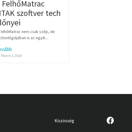
 FelhőMatrac
TAK szoftver tech
lőnyei
FelhőMatrac nem csak szép, de
chnológiájában is az egyik...
ovább
March 1, 2020
Közösség