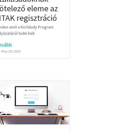
ötelező eleme az
TAK regisztráció
nden amit a Kisfaludy Program
lyázatáról tudni kell
ovább
May 28, 2020