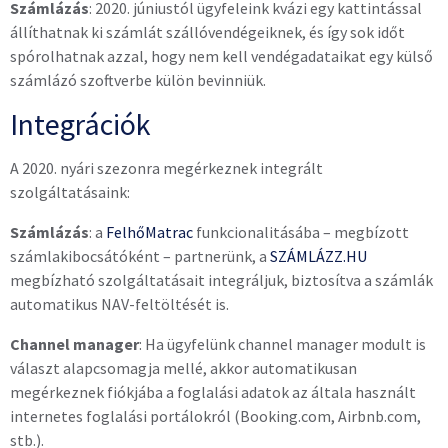
Számlázás
: 2020. júniustól ügyfeleink kvázi egy kattintással
állíthatnak ki számlát szállóvendégeiknek, és így sok időt
spórolhatnak azzal, hogy nem kell vendégadataikat egy külső
számlázó szoftverbe külön bevinniük.
Integrációk
A 2020. nyári szezonra megérkeznek integrált
szolgáltatásaink:
Számlázás
: a
FelhőMatrac
funkcionalitásába – megbízott
számlakibocsátóként – partnerünk, a
SZÁMLÁZZ.HU
megbízható szolgáltatásait integráljuk, biztosítva a számlák
automatikus NAV-feltöltését is.
Channel manager
: Ha ügyfelünk channel manager modult is
választ alapcsomagja mellé, akkor automatikusan
megérkeznek fiókjába a foglalási adatok az általa használt
internetes foglalási portálokról (Booking.com, Airbnb.com,
stb.).