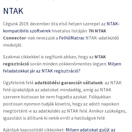
NTAK
Cégünk 2019. december óta első helyen szerepel az
NTAK-
kompatibilis szoftverek
hivatalos listáján:
7H NTAK
Connector
-nak nevezzük a
FelhőMatrac
NTAK-adatküldő
modulját.
Szakmai cikkekkel is segítünk abban, hogy az
NTAK
regisztráció
során minden zökkenőmentes legyen:
Milyen
feladatokkal jár az NTAK regisztráció?
Ügyfeleink felé
adatküldési garanciát vállalunk
: az NTAK
felé újraküldjük az adatokat mindaddig, amíg az NTAK
szervere biztosan be nem fogadta azokat. Fiókjukban
pontosan nyomon tudják követni, hogy az adott napokon
megtörtént-e az adatküldés az NTAK felé. Amikor szükséges,
igazolást is állítunk ki nekik erről a hatóságok felé.
Ajánljuk kapcsolódó cikkünket:
Milyen adatokat gyűjt az