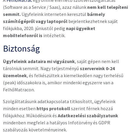
A
FelhőMatrac
egy online elérhető szoftverszolgáltatás
(Software as a Service / Saas), azaz nálunk
nem kell telepíteni
semmit.
Ügyfeleink interneten keresztül
bármely
számítógépről vagy laptopról
bejelentkezhetnek saját
fiókjukba, 2020. júniustól pedig
napi ügyeiket
mobiltelefonról is
intézhetik.
Biztonság
Ügyfeleink adataira mi vigyázunk
, saját gépen nem kell
tárolniuk semmit. Nagy teljestményű
szervereink 0-24
üzemelnek
, és felkészültek a kiemelkedően nagy terhelésű
(peak) időszakokra is, amikor mindenki egyszerre van a
FelhőMatracon.
Szolgáltatásunk adatkapcsolata titkosított, ügyfeleink
minden esetben
https protokoll
szerint férnek hozzá
fiókjukhoz. Működésünk és
Adatkezelési szabályzatunk
mindenben megfelel a hatályos Infotörvény és GDPR
szabályozás követelményeinek.