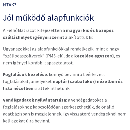
NTAK?
Jól működő alapfunkciók
A FelhőMatracot kifejezetten a
magyar kis és közepes
szálláshelyek
igényei szerint
alakítottuk ki:
Ugyanazokkal az alapfunkciókkal rendelkezik, mint a nagy
“szállodaszoftverek” (PMS-ek), de a
kezelése egyszerű
, és
nem igényel korábbi tapasztalatot.
Foglalások kezelése
: könnyű bevinni a beérkezett
foglalásokat, amelyeket
naptár (szobatükör) nézetben és
lista nézetben
is áttekinthetünk.
Vendégadatok nyilvántartása
: a vendégadatokat a
foglalásokhoz kapcsolódóan szerkeszthetjük, de önálló
adatbázisban is megjelennek, így visszatérő vendégeknél nem
kell azokat újra bevinni.