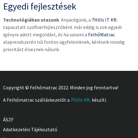
Egyedi fejlesztések
Technológiában utazunk
. Anyacégünk, a
7Hills IT Kft.
tapasztalt szoftverfejlesztőként már eddig is sok egyedi
igényre adott megoldást, és ha valami a
FelhőMatrac
alaprendszerén túl fontos ügyfeleinknek, kéréseik mindig
prioritást élveznek nálunk.
Copyright © Felhőmatrac 2022. Minden jog fenntartva!
A Felhőmatrac szálláskezelőt a
7Hills Kft.
készíti.
ÁSZF
Adatkezelési Tájékoztató